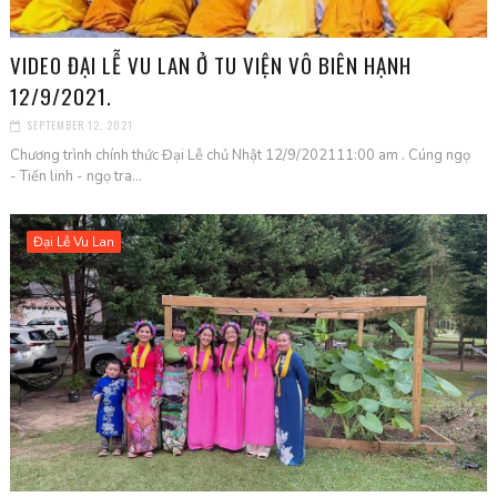
VIDEO ĐẠI LỄ VU LAN Ở TU VIỆN VÔ BIÊN HẠNH
12/9/2021.
SEPTEMBER 12, 2021
Chương trình chính thức Đại Lễ chủ Nhật 12/9/202111:00 am . Cúng ngọ
- Tiến linh - ngọ tra...
Đại Lễ Vu Lan