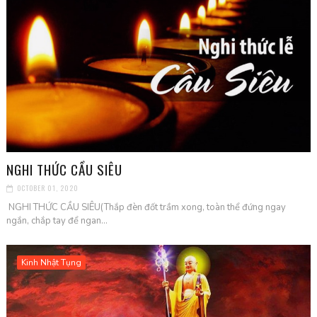
NGHI THỨC CẦU SIÊU
OCTOBER 01, 2020
NGHI THỨC CẦU SIÊU(Thắp đèn đốt trầm xong, toàn thể đứng ngay
ngắn, chắp tay để ngan...
Kinh Nhật Tụng