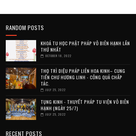
RANDOM POSTS
KHOÁ TU HỌC PHẬT PHÁP VÔ BIÊN HẠNH LẦN
THỨ NHẤT
OCTOBER 18, 2022
THỌ TRÌ DIỆU PHÁP LIÊN HOA KINH– CUNG
TIẾN CHƯ HƯƠNG LINH - CÔNG QUẢ CHẤP
TÁC.
JULY 25, 2022
TỤNG KINH - THUYẾT PHÁP TU VIỆN VÔ BIÊN
HẠNH (NGÀY 25/7)
JULY 25, 2022
RECENT POSTS