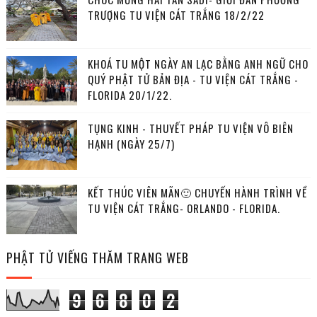
TRƯỢNG TU VIỆN CÁT TRẮNG 18/2/22
KHOÁ TU MỘT NGÀY AN LẠC BẰNG ANH NGỮ CHO
QUÝ PHẬT TỬ BẢN ĐỊA - TU VIỆN CÁT TRẮNG -
FLORIDA 20/1/22.
TỤNG KINH - THUYẾT PHÁP TU VIỆN VÔ BIÊN
HẠNH (NGÀY 25/7)
KẾT THÚC VIÊN MÃN🙂 CHUYẾN HÀNH TRÌNH VỀ
TU VIỆN CÁT TRẮNG- ORLANDO - FLORIDA.
PHẬT TỬ VIẾNG THĂM TRANG WEB
9
6
8
0
2