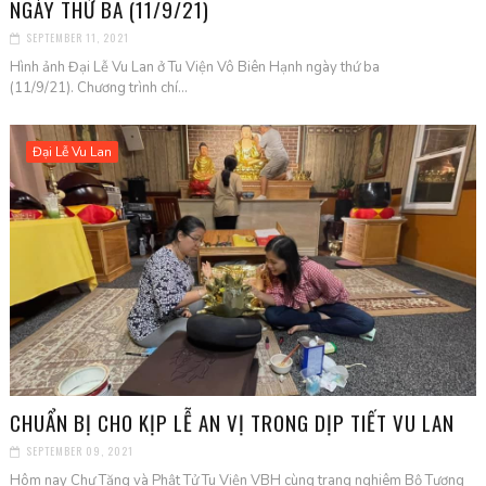
NGÀY THỨ BA (11/9/21)
SEPTEMBER 11, 2021
Hình ảnh Đại Lễ Vu Lan ở Tu Viện Vô Biên Hạnh ngày thứ ba
(11/9/21). Chương trình chí...
Đại Lễ Vu Lan
CHUẨN BỊ CHO KỊP LỄ AN VỊ TRONG DỊP TIẾT VU LAN
SEPTEMBER 09, 2021
Hôm nay Chư Tăng và Phật Tử Tu Viện VBH cùng trang nghiêm Bộ Tượng