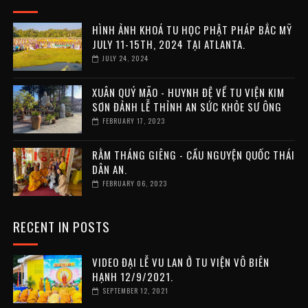
HÌNH ẢNH KHOÁ TU HỌC PHẬT PHÁP BẮC MỸ
JULY 11-15TH, 2024 TẠI ATLANTA.
JULY 24, 2024
XUÂN QUÝ MÃO - HUYNH ĐỆ VỀ TU VIỆN KIM
SƠN ĐẢNH LỄ THỈNH AN SỨC KHỎE SƯ ÔNG
FEBRUARY 17, 2023
RẰM THÁNG GIÊNG - CẦU NGUYỆN QUỐC THÁI
DÂN AN.
FEBRUARY 06, 2023
RECENT IN POSTS
VIDEO ĐẠI LỄ VU LAN Ở TU VIỆN VÔ BIÊN
HẠNH 12/9/2021.
SEPTEMBER 12, 2021