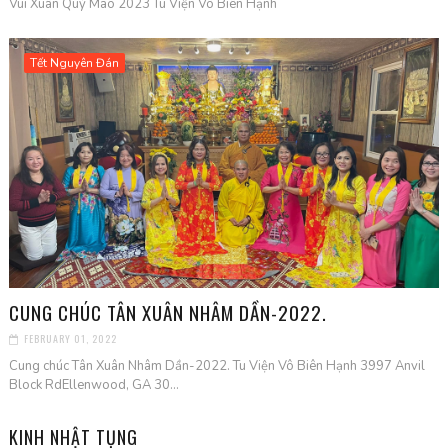
Vui Xuân Quý Mão 2023 Tu Viện Vô Biên Hạnh
Tết Nguyên Đán
CUNG CHÚC TÂN XUÂN NHÂM DẦN-2022.
FEBRUARY 01, 2022
Cung chúc Tân Xuân Nhâm Dần-2022. Tu Viện Vô Biên Hạnh 3997 Anvil
Block RdEllenwood, GA 30...
KINH NHẬT TỤNG