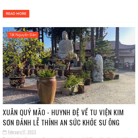
READ MORE
Tết Nguyên Đán
XUÂN QUÝ MÃO - HUYNH ĐỆ VỀ TU VIỆN KIM
SƠN ĐẢNH LỄ THỈNH AN SỨC KHỎE SƯ ÔNG
February 17, 2023