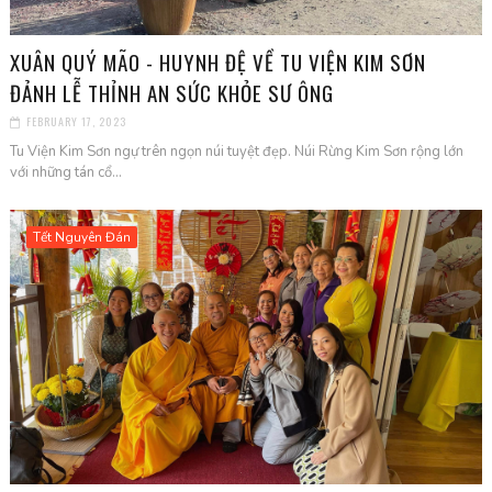
XUÂN QUÝ MÃO - HUYNH ĐỆ VỀ TU VIỆN KIM SƠN
ĐẢNH LỄ THỈNH AN SỨC KHỎE SƯ ÔNG
FEBRUARY 17, 2023
Tu Viện Kim Sơn ngự trên ngọn núi tuyệt đẹp. Núi Rừng Kim Sơn rộng lớn
với những tán cổ...
Tết Nguyên Đán