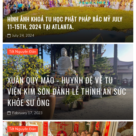
HÌNH ẢNH KHOÁ TU HỌC PHẬT PHÁP BẮC MỸ JULY
11-15TH, 2024 TẠI ATLANTA.
July 24, 2024
Tết Nguyên Đán
XUÂN QUÝ MÃO - HUYNH ĐỆ VỀ TU
VIỆN KIM SƠN ĐẢNH LỄ THỈNH AN SỨC
KHỎE SƯ ÔNG
February 17, 2023
Tết Nguyên Đán