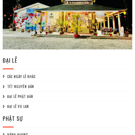
ĐẠI LỄ
CÁC NGÀY LỄ KHÁC
TẾT NGUYÊN ĐÁN
ĐẠI LỄ PHẬT ĐẢN
ĐẠI LỄ VU LAN
PHẬT SỰ
HÀNH HƯƠNG