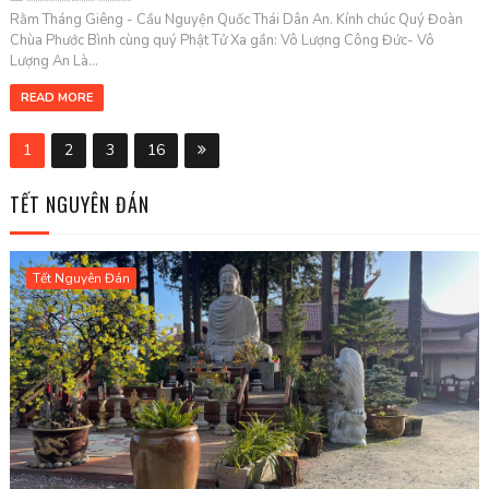
Rằm Tháng Giêng - Cầu Nguyện Quốc Thái Dân An. Kính chúc Quý Đoàn
Chùa Phước Bình cùng quý Phật Tử Xa gần: Vô Lượng Công Đức- Vô
Lượng An Là...
READ MORE
1
2
3
16
TẾT NGUYÊN ĐÁN
Tết Nguyên Đán