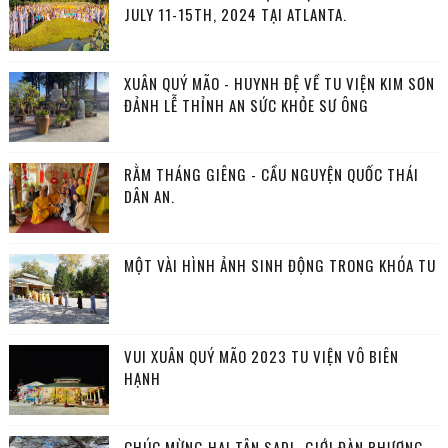
JULY 11-15TH, 2024 TẠI ATLANTA.
XUÂN QUÝ MÃO - HUYNH ĐỆ VỀ TU VIỆN KIM SƠN
ĐẢNH LỄ THỈNH AN SỨC KHỎE SƯ ÔNG
RẰM THÁNG GIÊNG - CẦU NGUYỆN QUỐC THÁI
DÂN AN.
MỘT VÀI HÌNH ẢNH SINH ĐỘNG TRONG KHÓA TU
VUI XUÂN QUÝ MÃO 2023 TU VIỆN VÔ BIÊN
HẠNH
CHÚC MỪNG HAI TÂN SADI- GIỚI ĐÀN PHƯƠNG