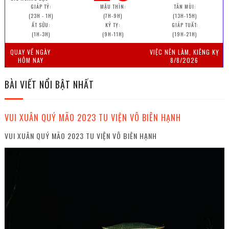
GIÁP TÝ:
MẬU THÌN:
TÂN MÙI:
(23H - 1H)
(7H-9H)
(13H-15H)
ẤT SỬU:
KỶ TỴ:
GIÁP TUẤT:
(1H-3H)
(9H-11H)
(19H-21H)
QUAY VỀ NGÀY
VIỆC NÊN LÀM, KIÊNG KỴ
HÔM NAY
8/8/2026
BÀI VIẾT NỔI BẬT NHẤT
VUI XUÂN QUÝ MÃO 2023 TU VIỆN VÔ BIÊN HẠNH
VUI XUÂN QUÝ MÃO 2023 TU VIỆN VÔ BIÊN HẠNH