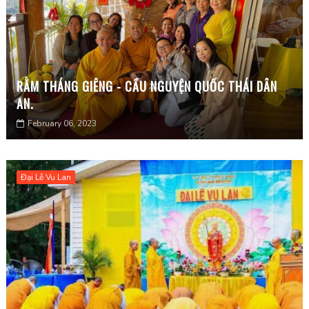
RẰM THÁNG GIÊNG - CẦU NGUYỆN QUỐC THÁI DÂN
AN.
February 06, 2023
Đại Lễ Vu Lan