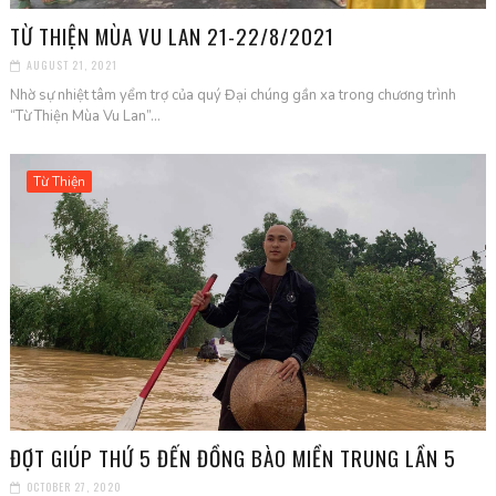
TỪ THIỆN MÙA VU LAN 21-22/8/2021
AUGUST 21, 2021
Nhờ sự nhiệt tâm yểm trợ của quý Đại chúng gần xa trong chương trình
“Từ Thiện Mùa Vu Lan”...
Từ Thiện
ĐỢT GIÚP THỨ 5 ĐẾN ĐỒNG BÀO MIỀN TRUNG LẦN 5
OCTOBER 27, 2020