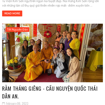
Tu Viện Kim Sơn ngự trên ngọn núi tuyệt đẹp. Núi Rừng Kim Sơn rộng lớn
với những tán cổ thụ quý giá thiên nhiên rợp mát- điểm xuyến tiền ...
READ MORE
Tết Nguyên Đán
RẰM THÁNG GIÊNG - CẦU NGUYỆN QUỐC THÁI
DÂN AN.
February 06, 2023