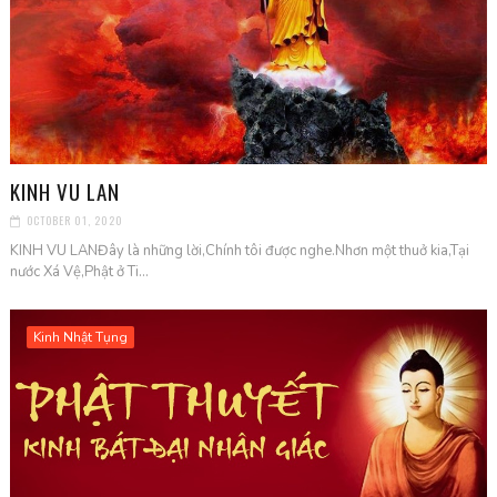
KINH VU LAN
OCTOBER 01, 2020
KINH VU LANĐây là những lời,Chính tôi được nghe.Nhơn một thuở kia,Tại
nước Xá Vệ,Phật ở Ti...
Kinh Nhật Tụng