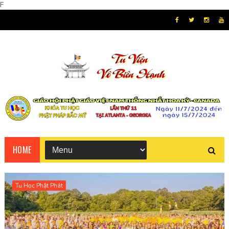
F
HOME
Tu Học Phật Phát