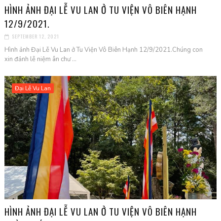
HÌNH ẢNH ĐẠI LỄ VU LAN Ở TU VIỆN VÔ BIÊN HẠNH
12/9/2021.
SEPTEMBER 12, 2021
Hình ảnh Đại Lễ Vu Lan ở Tu Viện Vô Biên Hạnh 12/9/2021.Chúng con
xin đảnh lễ niệm ân chư ...
Đại Lễ Vu Lan
HÌNH ẢNH ĐẠI LỄ VU LAN Ở TU VIỆN VÔ BIÊN HẠNH