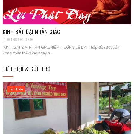
KINH BÁT ĐẠI NHÂN GIÁC
OCTOBER 01, 2020
KINH BÁT ĐẠI NHÂN GIÁCNIỆM HƯƠNG LỄ BÁI(Thắp đèn đốt trầm
xong, toàn thể đứng ngay n...
TỪ THIỆN & CỨU TRỢ
Từ Thiện