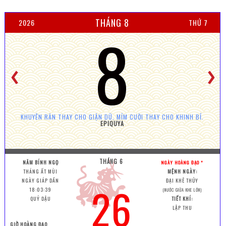
THÁNG 8
2026
THỨ 7
8
KHUYÊN RĂN THAY CHO GIẬN DỮ, MỈM CƯỜI THAY CHO KHINH BỈ.
EPIQUYA
THÁNG 6
NĂM BÍNH NGỌ
NGÀY HOÀNG ĐẠO *
THÁNG ẤT MÙI
MỆNH NGÀY:
NGÀY GIÁP DẦN
ĐẠI KHÊ THỦY
26
18:03:41
(NƯỚC GIỮA KHE LỚN)
QUÝ DẬU
TIẾT KHÍ:
LẬP THU
GIỜ HOÀNG ĐẠO