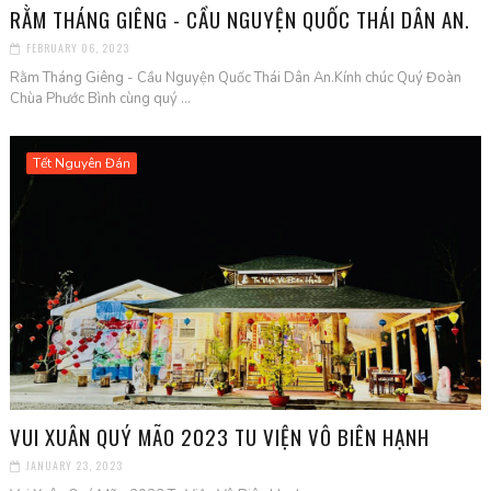
RẰM THÁNG GIÊNG - CẦU NGUYỆN QUỐC THÁI DÂN AN.
FEBRUARY 06, 2023
Rằm Tháng Giêng - Cầu Nguyện Quốc Thái Dân An.Kính chúc Quý Đoàn
Chùa Phước Bình cùng quý ...
Tết Nguyên Đán
VUI XUÂN QUÝ MÃO 2023 TU VIỆN VÔ BIÊN HẠNH
JANUARY 23, 2023