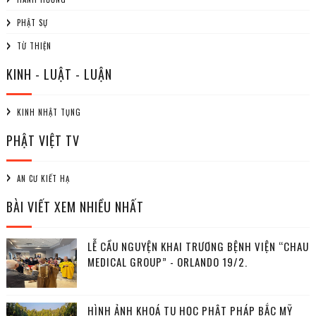
PHẬT SỰ
TỪ THIỆN
KINH - LUẬT - LUẬN
KINH NHẬT TỤNG
PHẬT VIỆT TV
AN CƯ KIẾT HẠ
BÀI VIẾT XEM NHIỀU NHẤT
LỄ CẦU NGUYỆN KHAI TRƯƠNG BỆNH VIỆN “CHAU
MEDICAL GROUP” - ORLANDO 19/2.
HÌNH ẢNH KHOÁ TU HỌC PHẬT PHÁP BẮC MỸ