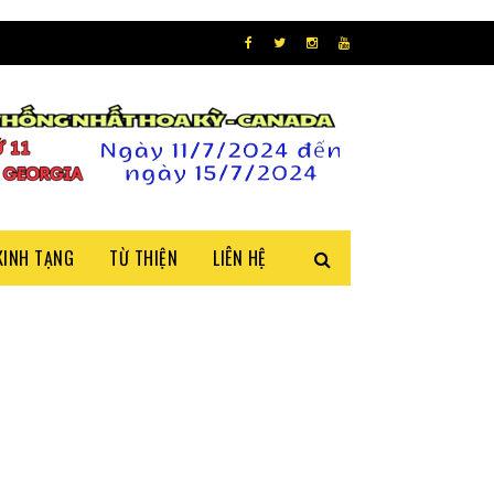
KINH TẠNG
TỪ THIỆN
LIÊN HỆ