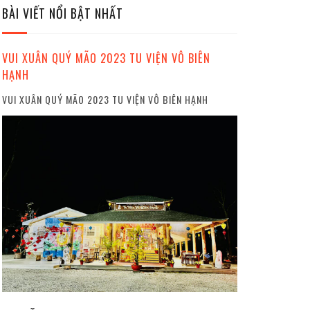
BÀI VIẾT NỔI BẬT NHẤT
VUI XUÂN QUÝ MÃO 2023 TU VIỆN VÔ BIÊN
HẠNH
VUI XUÂN QUÝ MÃO 2023 TU VIỆN VÔ BIÊN HẠNH