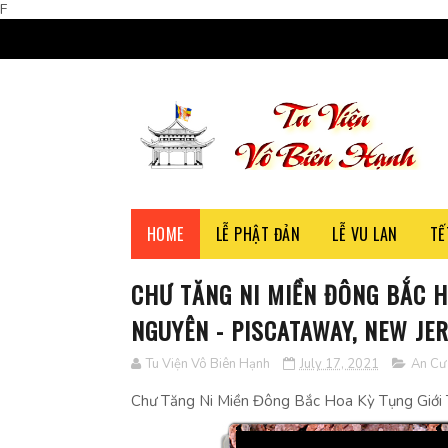
F
HOME
LỄ PHẬT ĐẢN
LỄ VU LAN
TẾ
CHƯ TĂNG NI MIỀN ĐÔNG BẮC H
NGUYÊN - PISCATAWAY, NEW JER
Tu Viện Vô Biên Hạnh
July 17, 2021
An Cư 
Chư Tăng Ni Miền Đông Bắc Hoa Kỳ Tụng Giới 