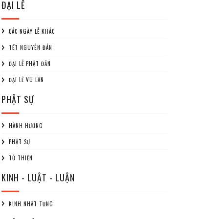
ĐẠI LỄ
CÁC NGÀY LỄ KHÁC
TẾT NGUYÊN ĐÁN
ĐẠI LỄ PHẬT ĐẢN
ĐẠI LỄ VU LAN
PHẬT SỰ
HÀNH HƯƠNG
PHẬT SỰ
TỪ THIỆN
KINH - LUẬT - LUẬN
KINH NHẬT TỤNG