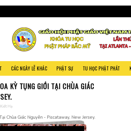
T
CÁC NGÀY LỄ KHÁC
PHẬT SỰ
TU HỌC PHẬT PHÁT
OA KỲ TỤNG GIỚI TẠI CHÙA GIÁC
SEY.
Kiết Hạ
Tại Chùa Giác Nguyên - Piscataway, New Jersey.