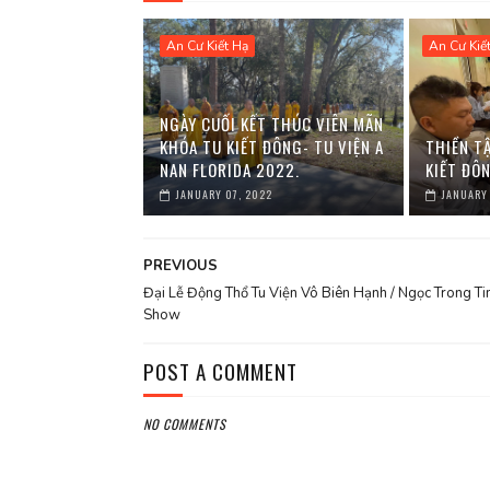
An Cư Kiết Hạ
An Cư Kiế
NGÀY CUỐI KẾT THÚC VIÊN MÃN
KHÓA TU KIẾT ĐÔNG- TU VIỆN A
THIỀN T
NAN FLORIDA 2022.
KIẾT ĐÔN
JANUARY 07, 2022
JANUARY
PREVIOUS
Đại Lễ Động Thổ Tu Viện Vô Biên Hạnh / Ngọc Trong T
Show
POST A COMMENT
NO COMMENTS