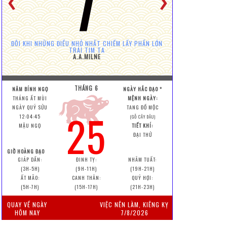
ĐÔI KHI NHỮNG ĐIỀU NHỎ NHẤT CHIẾM LẤY PHẦN LỚN
TRÁI TIM TA
A.A.MILNE
THÁNG 6
NĂM BÍNH NGỌ
NGÀY HẮC ĐẠO *
THÁNG ẤT MÙI
MỆNH NGÀY:
NGÀY QUÝ SỬU
TANG ĐỒ MỘC
25
12:04:46
(GỖ CÂY DÂU)
MẬU NGỌ
TIẾT KHÍ:
ĐẠI THỬ
GIỜ HOÀNG ĐẠO
GIÁP DẦN:
ĐINH TỴ:
NHÂM TUẤT:
(3H-5H)
(9H-11H)
(19H-21H)
ẤT MÃO:
CANH THÂN:
QUÝ HỢI:
(5H-7H)
(15H-17H)
(21H-23H)
QUAY VỀ NGÀY
VIỆC NÊN LÀM, KIÊNG KỴ
HÔM NAY
7/8/2026