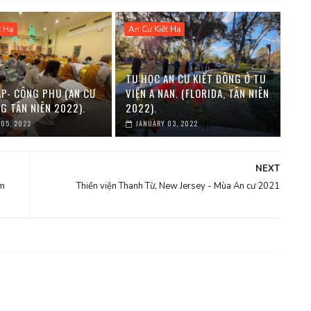
t Hạ
An Cư Kiết Hạ
TU HỌC AN CƯ KIẾT ĐÔNG Ở TU
ẬP- CÔNG PHU (AN CƯ
VIỆN A NAN. (FLORIDA, TÂN NIÊN
G TÂN NIÊN 2022).
2022).
 05, 2022
JANUARY 03, 2022
NEXT
im
Thiền viện Thanh Từ, New Jersey - Mùa An cư 2021