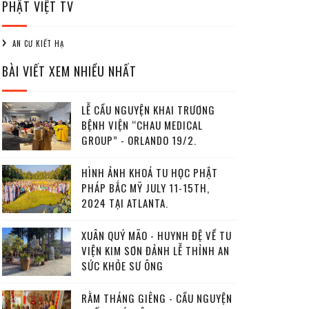
PHẬT VIỆT TV
AN CƯ KIẾT HẠ
BÀI VIẾT XEM NHIỀU NHẤT
LỄ CẦU NGUYỆN KHAI TRƯƠNG
BỆNH VIỆN “CHAU MEDICAL
GROUP” - ORLANDO 19/2.
HÌNH ẢNH KHOÁ TU HỌC PHẬT
PHÁP BẮC MỸ JULY 11-15TH,
2024 TẠI ATLANTA.
XUÂN QUÝ MÃO - HUYNH ĐỆ VỀ TU
VIỆN KIM SƠN ĐẢNH LỄ THỈNH AN
SỨC KHỎE SƯ ÔNG
RẰM THÁNG GIÊNG - CẦU NGUYỆN