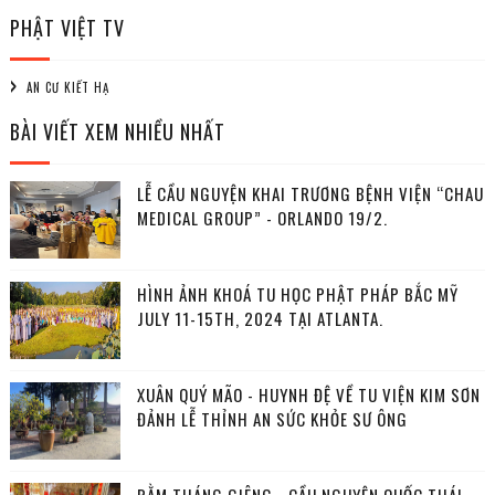
PHẬT VIỆT TV
AN CƯ KIẾT HẠ
BÀI VIẾT XEM NHIỀU NHẤT
LỄ CẦU NGUYỆN KHAI TRƯƠNG BỆNH VIỆN “CHAU
MEDICAL GROUP” - ORLANDO 19/2.
HÌNH ẢNH KHOÁ TU HỌC PHẬT PHÁP BẮC MỸ
JULY 11-15TH, 2024 TẠI ATLANTA.
XUÂN QUÝ MÃO - HUYNH ĐỆ VỀ TU VIỆN KIM SƠN
ĐẢNH LỄ THỈNH AN SỨC KHỎE SƯ ÔNG