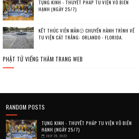
TỤNG KINH - THUYẾT PHÁP TU VIỆN VÔ BIÊN
HẠNH (NGÀY 25/7)
KẾT THÚC VIÊN MÃN🙂 CHUYẾN HÀNH TRÌNH VỀ
TU VIỆN CÁT TRẮNG- ORLANDO - FLORIDA.
PHẬT TỬ VIẾNG THĂM TRANG WEB
RANDOM POSTS
TỤNG KINH - THUYẾT PHÁP TU VIỆN VÔ BIÊN
HẠNH (NGÀY 25/7)
JULY 25, 2022