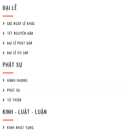
ĐẠI LỄ
CÁC NGÀY LỄ KHÁC
TẾT NGUYÊN ĐÁN
ĐẠI LỄ PHẬT ĐẢN
ĐẠI LỄ VU LAN
PHẬT SỰ
HÀNH HƯƠNG
PHẬT SỰ
TỪ THIỆN
KINH - LUẬT - LUẬN
KINH NHẬT TỤNG