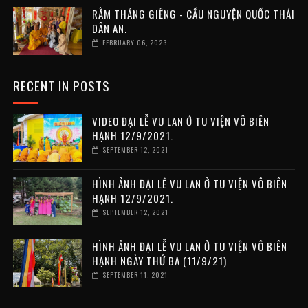
RẰM THÁNG GIÊNG - CẦU NGUYỆN QUỐC THÁI
DÂN AN.
FEBRUARY 06, 2023
RECENT IN POSTS
VIDEO ĐẠI LỄ VU LAN Ở TU VIỆN VÔ BIÊN
HẠNH 12/9/2021.
SEPTEMBER 12, 2021
HÌNH ẢNH ĐẠI LỄ VU LAN Ở TU VIỆN VÔ BIÊN
HẠNH 12/9/2021.
SEPTEMBER 12, 2021
HÌNH ẢNH ĐẠI LỄ VU LAN Ở TU VIỆN VÔ BIÊN
HẠNH NGÀY THỨ BA (11/9/21)
SEPTEMBER 11, 2021