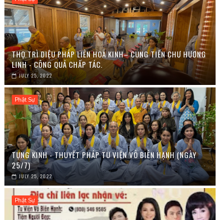
THỌ TRÌ DIỆU PHÁP LIÊN HOA KINH– CUNG TIẾN CHƯ HƯƠNG
LINH - CÔNG QUẢ CHẤP TÁC.
JULY 25, 2022
Phật Sự
TỤNG KINH - THUYẾT PHÁP TU VIỆN VÔ BIÊN HẠNH (NGÀY
25/7)
JULY 25, 2022
Phật Sự