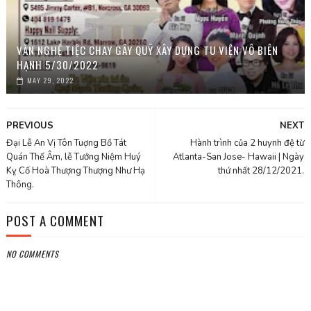
VĂN NGHỆ TIỆC CHAY GÂY QUỸ XÂY DỰNG TU VIỆN VÔ BIÊN
HẠNH 5/30/2022
MAY 29, 2022
PREVIOUS
NEXT
Đại Lễ An Vị Tôn Tuợng Bồ Tát
Hành trình của 2 huynh đệ từ
Quán Thế Âm, lễ Tưởng Niệm Huý
Atlanta-San Jose- Hawaii | Ngày
Kỵ Cố Hoà Thượng Thượng Như Hạ
thứ nhất 28/12/2021.
Thông.
POST A COMMENT
NO COMMENTS