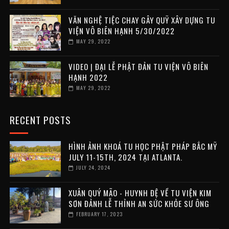
VĂN NGHỆ TIỆC CHAY GÂY QUỸ XÂY DỰNG TU
VIỆN VÔ BIÊN HẠNH 5/30/2022
MAY 29, 2022
VIDEO | ĐẠI LỄ PHẬT ĐẢN TU VIỆN VÔ BIÊN
HẠNH 2022
MAY 29, 2022
RECENT POSTS
HÌNH ẢNH KHOÁ TU HỌC PHẬT PHÁP BẮC MỸ
JULY 11-15TH, 2024 TẠI ATLANTA.
JULY 24, 2024
XUÂN QUÝ MÃO - HUYNH ĐỆ VỀ TU VIỆN KIM
SƠN ĐẢNH LỄ THỈNH AN SỨC KHỎE SƯ ÔNG
FEBRUARY 17, 2023