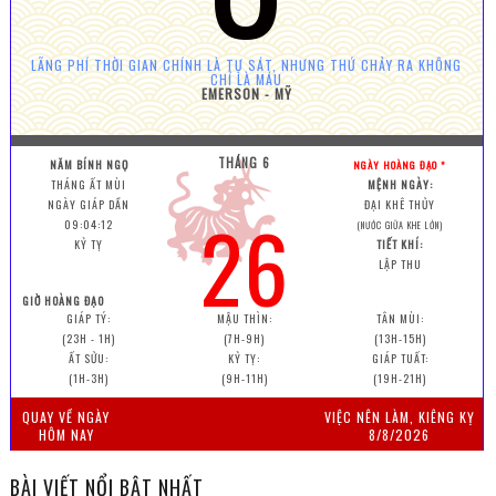
LÃNG PHÍ THỜI GIAN CHÍNH LÀ TỰ SÁT, NHƯNG THỨ CHẢY RA KHÔNG
CHỈ LÀ MÁU
EMERSON - MỸ
THÁNG 6
NĂM BÍNH NGỌ
NGÀY HOÀNG ĐẠO *
THÁNG ẤT MÙI
MỆNH NGÀY:
NGÀY GIÁP DẦN
ĐẠI KHÊ THỦY
26
09:04:14
(NƯỚC GIỮA KHE LỚN)
KỶ TỴ
TIẾT KHÍ:
LẬP THU
GIỜ HOÀNG ĐẠO
GIÁP TÝ:
MẬU THÌN:
TÂN MÙI:
(23H - 1H)
(7H-9H)
(13H-15H)
ẤT SỬU:
KỶ TỴ:
GIÁP TUẤT:
(1H-3H)
(9H-11H)
(19H-21H)
QUAY VỀ NGÀY
VIỆC NÊN LÀM, KIÊNG KỴ
HÔM NAY
8/8/2026
BÀI VIẾT NỔI BẬT NHẤT