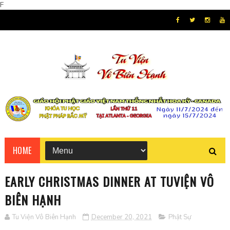
F
HOME
EARLY CHRISTMAS DINNER AT TUVIỆN VÔ
BIÊN HẠNH
Tu Viện Vô Biên Hạnh
December 20, 2021
Phật Sự