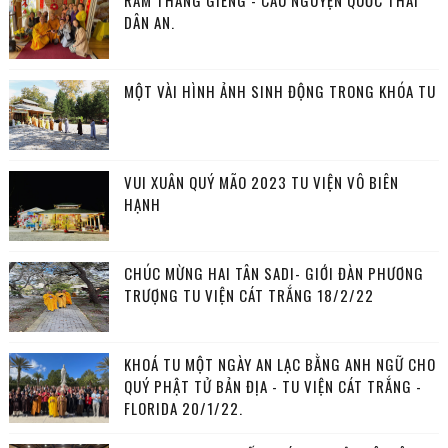
RẰM THÁNG GIÊNG - CẦU NGUYỆN QUỐC THÁI
DÂN AN.
MỘT VÀI HÌNH ẢNH SINH ĐỘNG TRONG KHÓA TU
VUI XUÂN QUÝ MÃO 2023 TU VIỆN VÔ BIÊN
HẠNH
CHÚC MỪNG HAI TÂN SADI- GIỚI ĐÀN PHƯƠNG
TRƯỢNG TU VIỆN CÁT TRẮNG 18/2/22
KHOÁ TU MỘT NGÀY AN LẠC BẰNG ANH NGỮ CHO
QUÝ PHẬT TỬ BẢN ĐỊA - TU VIỆN CÁT TRẮNG -
FLORIDA 20/1/22.